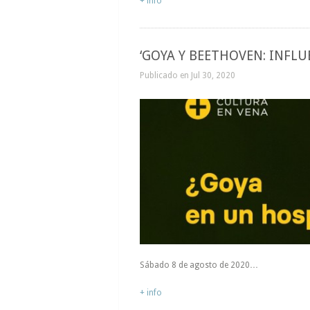
+ info
‘GOYA Y BEETHOVEN: INFL
Publicado en Jul 30, 2020
Sábado 8 de agosto de 2020…
+ info